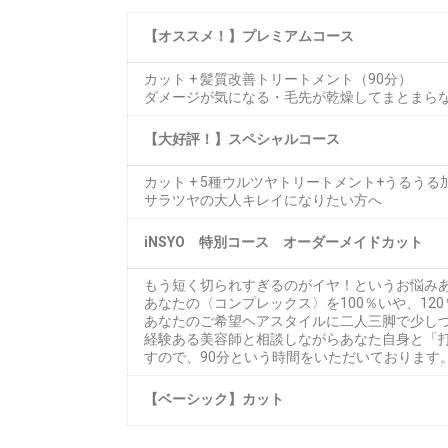
【オススメ！】プレミアムコース
カット + 髪質改善トリートメント（90分）
ダメージが気になる・毛先が乾燥してまとまら
【大好評！】スペシャルコース
カット + 5種ウルツヤトリートメント+うるうる
サラツヤの大人キレイになりたい方へ
iNSYO 特別コース オーダーメイドカット
もう短く切られすぎるのがイヤ！というお悩みあな
あなたの〈コンプレックス〉を100％いや、12
あなたのご希望ヘアスタイルに二人三脚で少し
経験ある美容師と相談しながらあなた自身と「
すので、90分という時間をいただいております
【ベーシック】カット