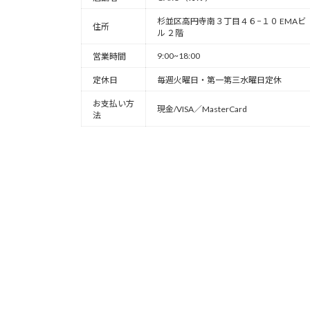
杉並区高円寺南３丁目４６−１０ EMAビ
住所
ル ２階
9:00~18:00
営業時間
定休日
毎週火曜日・第一第三水曜日定休
お支払い方
現金/VISA／MasterCard
法