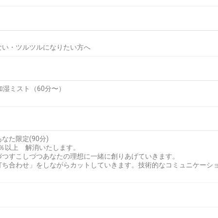
ない・ツルツルになりたい方へ
加湿ミスト（60分〜）
た限定(90分)
0％以上 解消いたします。
づつすこしづつあなたの理想に一緒に創りあげていきます。
打ち合わせ」をしながらカットしていきます。技術的なコミュニケーシ
。